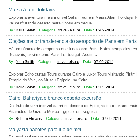
Marsa Alam Holidays
Explorar a aventura mais incrível Safari Tour em Marsa Alam Holidays 
vai desfrutar do deserto maravilhoso em xeque ...
By :
Dalia Salah
Categoria :
travel-leisure
Data :
07-09-2014
Opções maior transferência do aeroporto de Paris em Paris 
Há um número de aeroportos que funcionam Paris. Estes aeroportos tend
Beauvais, assim como Paris-Le Bourget. Assim c ...
By :
John Smith
Categoria :
travel-leisure
Data :
07-09-2014
Explorar Egito curtas Tours durante Cairo e Luxor Tours visitando Pirâm
Templo do Vale, eo Museu Egípcio, no Cairo, ...
By :
Dalia Salah
Categoria :
travel-leisure
Data :
07-09-2014
Cairo, Bahariya e branco deserto excursão
Desfrute de uma incrível safari no deserto do Egito, visite o turismo mai
Pirâmides de Gizé, o Museu Egípcio, em seguida, ...
By :
Reham Elmasry
Categoria :
travel-leisure
Data :
07-09-2014
Malyasia pacotes para lua de mel