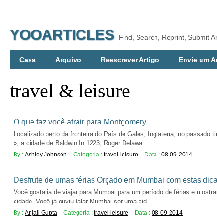
YOOARTICLES
Find, Search, Reprint, Submit Ar
Casa
Arquivo
Reescrever Artigo
Envie um A
travel & leisure
O que faz você atrair para Montgomery
Localizado perto da fronteira do País de Gales, Inglaterra, no passado 
», a cidade de Baldwin.In 1223, Roger Delawa ...
By :
Ashley Johnson
Categoria :
travel-leisure
Data :
08-09-2014
Desfrute de umas férias Orçado em Mumbai com estas dica
Você gostaria de viajar para Mumbai para um período de férias e mostra
cidade. Você já ouviu falar Mumbai ser uma cid ...
By :
Anjali Gupta
Categoria :
travel-leisure
Data :
08-09-2014