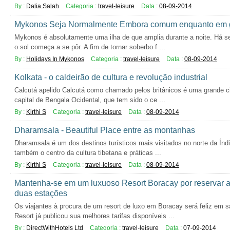
By :
Dalia Salah
Categoria :
travel-leisure
Data :
08-09-2014
Mykonos Seja Normalmente Embora comum enquanto em ge
Mykonos é absolutamente uma ilha de que amplia durante a noite. Há 
o sol começa a se pôr. A fim de tornar soberbo f ...
By :
Holidays In Mykonos
Categoria :
travel-leisure
Data :
08-09-2014
Kolkata - o caldeirão de cultura e revolução industrial
Calcutá apelido Calcutá como chamado pelos britânicos é uma grande ci
capital de Bengala Ocidental, que tem sido o ce ...
By :
Kirthi S
Categoria :
travel-leisure
Data :
08-09-2014
Dharamsala - Beautiful Place entre as montanhas
Dharamsala é um dos destinos turísticos mais visitados no norte da Índi
também o centro da cultura tibetana e práticas ...
By :
Kirthi S
Categoria :
travel-leisure
Data :
08-09-2014
Mantenha-se em um luxuoso Resort Boracay por reservar as 
duas estações
Os viajantes à procura de um resort de luxo em Boracay será feliz em
Resort já publicou sua melhores tarifas disponíveis ...
By :
DirectWithHotels Ltd
Categoria :
travel-leisure
Data :
07-09-2014