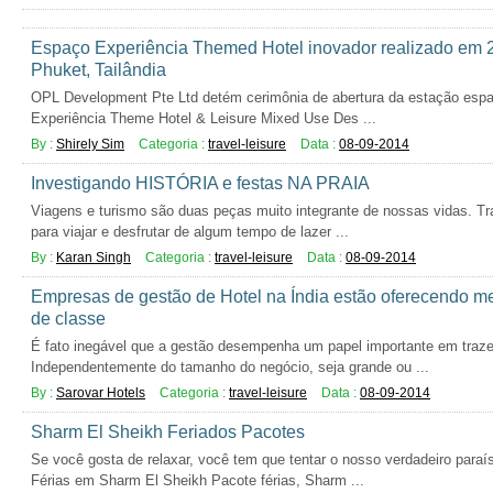
Espaço Experiência Themed Hotel inovador realizado em 2
Phuket, Tailândia
OPL Development Pte Ltd detém cerimônia de abertura da estação espac
Experiência Theme Hotel & Leisure Mixed Use Des ...
By :
Shirely Sim
Categoria :
travel-leisure
Data :
08-09-2014
Investigando HISTÓRIA e festas NA PRAIA
Viagens e turismo são duas peças muito integrante de nossas vidas. T
para viajar e desfrutar de algum tempo de lazer ...
By :
Karan Singh
Categoria :
travel-leisure
Data :
08-09-2014
Empresas de gestão de Hotel na Índia estão oferecendo mel
de classe
É fato inegável que a gestão desempenha um papel importante em traz
Independentemente do tamanho do negócio, seja grande ou ...
By :
Sarovar Hotels
Categoria :
travel-leisure
Data :
08-09-2014
Sharm El Sheikh Feriados Pacotes
Se você gosta de relaxar, você tem que tentar o nosso verdadeiro paraí
Férias em Sharm El Sheikh Pacote férias, Sharm ...