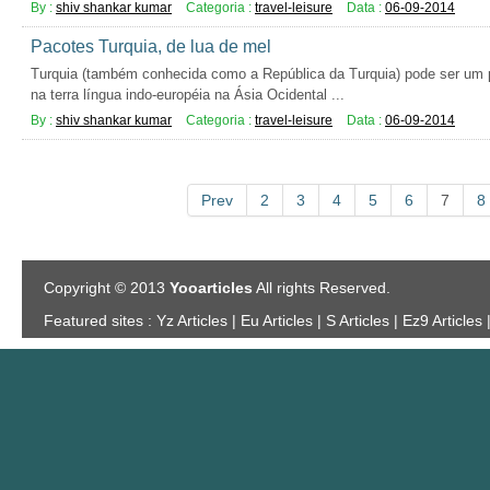
By :
shiv shankar kumar
Categoria :
travel-leisure
Data :
06-09-2014
Pacotes Turquia, de lua de mel
Turquia (também conhecida como a República da Turquia) pode ser um p
na terra língua indo-européia na Ásia Ocidental ...
By :
shiv shankar kumar
Categoria :
travel-leisure
Data :
06-09-2014
Prev
2
3
4
5
6
7
8
Copyright © 2013
Yooarticles
All rights Reserved.
Featured sites :
Yz Articles | Eu Articles | S Articles | Ez9 Articles