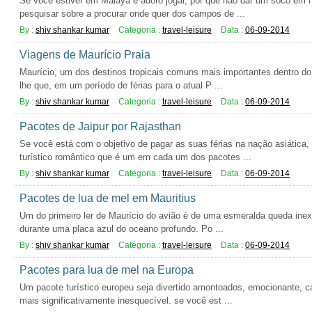
Se você estiver em Malaya e adoro jogar, por que não dar um soco em 
pesquisar sobre a procurar onde quer dos campos de ...
By :
shiv shankar kumar
Categoria :
travel-leisure
Data :
06-09-2014
Viagens de Maurício Praia
Maurício, um dos destinos tropicais comuns mais importantes dentro d
lhe que, em um período de férias para o atual P ...
By :
shiv shankar kumar
Categoria :
travel-leisure
Data :
06-09-2014
Pacotes de Jaipur por Rajasthan
Se você está com o objetivo de pagar as suas férias na nação asiática,
turístico romântico que é um em cada um dos pacotes ...
By :
shiv shankar kumar
Categoria :
travel-leisure
Data :
06-09-2014
Pacotes de lua de mel em Mauritius
Um do primeiro ler de Maurício do avião é de uma esmeralda queda inexpe
durante uma placa azul do oceano profundo. Po ...
By :
shiv shankar kumar
Categoria :
travel-leisure
Data :
06-09-2014
Pacotes para lua de mel na Europa
Um pacote turístico europeu seja divertido amontoados, emocionante, c
mais significativamente inesquecível. se você est ...