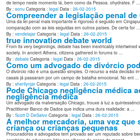
de tempo neste momento lá, bem como da Pessoa. ohydrates. F ...
By :
sonu
Categoria :
legal
Data :
26-02-2015
Compreender a legislação penal de
Uma da lei penal mais importante e rigoroso é seguido em Cingapur
comparação com as leis seguidas em outros países. De certa for ...
By :
vendelajar
Categoria :
legal
Data :
26-02-2015
true innovation debate world
From its very beginnings, debate has been inextricably intertwined 
society. In ancient Athens, citizens gathered in forums to ...
By :
debate
Categoria :
legal
Data :
26-02-2015
Como um advogado de divórcio pod
O divórcio não é uma questão simples. O recurso a esta decisão ir
casais já passaram por um campo de batalha emocional. No ent ...
By :
sherilynjar
Categoria :
legal
Data :
26-02-2015
Pode Chicago negligência médica a
negligência médica
Um advogado da malversação Chicago, trouxe à luz a quintessência
Practitioner Banco de Dados que indica uma dura realidade: a ...
By :
Scott D DeSalvo
Categoria :
legal
Data :
26-02-2015
A melhor mercadoria, uma vez que 
criança ou crianças pequenas
Procuradores e advogados tem provado ser um reputado sobre bem