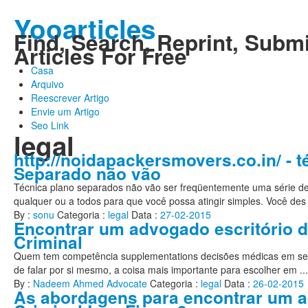
Yooarticles
Find, Search, Reprint, Submi
Articles For Free
Casa
Arquivo
Reescrever Artigo
Envie um Artigo
Seo Link
legal
http://noidapackersmovers.co.in/ - t
Separado não vão
Técnica plano separados não vão ser freqüentemente uma série d
qualquer ou a todos para que você possa atingir simples. Você des 
By :
sonu
Categoria :
legal
Data :
27-02-2015
Encontrar um advogado escritório 
Criminal
Quem tem competência supplementations decisões médicas em se
de falar por si mesmo, a coisa mais importante para escolher em ...
By :
Nadeem Ahmed Advocate
Categoria :
legal
Data :
26-02-2015
As abordagens para encontrar um 