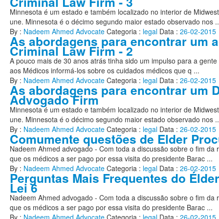
Criminal Law Firm - 3
Minnesota é um estado e também localizado no interior de Midwes
une. Minnesota é o décimo segundo maior estado observado nos ..
By :
Nadeem Ahmed Advocate
Categoria :
legal
Data :
26-02-2015
As abordagens para encontrar um 
Criminal Law Firm - 2
A pouco mais de 30 anos atrás tinha sido um impulso para a gente 
aos Médicos informá-los sobre os cuidados médicos que q ...
By :
Nadeem Ahmed Advocate
Categoria :
legal
Data :
26-02-2015
As abordagens para encontrar um Di
Advogado Firm
Minnesota é um estado e também localizado no interior de Midwes
une. Minnesota é o décimo segundo maior estado observado nos ..
By :
Nadeem Ahmed Advocate
Categoria :
legal
Data :
26-02-2015
Comumente questões de Elder Procu
Nadeem Ahmed advogado - Com toda a discussão sobre o fim da re
que os médicos a ser pago por essa visita do presidente Barac ...
By :
Nadeem Ahmed Advocate
Categoria :
legal
Data :
26-02-2015
Perguntas Mais Frequentes do Élder
Lei 6
Nadeem Ahmed advogado - Com toda a discussão sobre o fim da re
que os médicos a ser pago por essa visita do presidente Barac ...
By :
Nadeem Ahmed Advocate
Categoria :
legal
Data :
26-02-2015