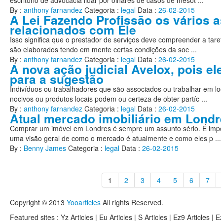
escritório de advocacia lidar por olhares de casos de mesot ...
By :
anthony farnandez
Categoria :
legal
Data :
26-02-2015
A Lei Fazendo Profissão os vários 
relacionados com Ele
Isso significa que o prestador de serviços deve compreender a tare
são elaborados tendo em mente certas condições da soc ...
By :
anthony farnandez
Categoria :
legal
Data :
26-02-2015
A nova ação judicial Avelox, pois ele
para a sugestão
Indivíduos ou trabalhadores que são associados ou trabalhar em loc
nocivos ou produtos locais podem ou certeza de obter partíc ...
By :
anthony farnandez
Categoria :
legal
Data :
26-02-2015
Atual mercado imobiliário em Lond
Comprar um imóvel em Londres é sempre um assunto sério. É impo
uma visão geral de como o mercado é atualmente e como eles p ...
By :
Benny James
Categoria :
legal
Data :
26-02-2015
1
2
3
4
5
6
7
Copyright © 2013
Yooarticles
All rights Reserved.
Featured sites :
Yz Articles | Eu Articles | S Articles | Ez9 Articles | 