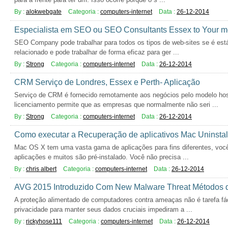
By :
alokwebgate
Categoria :
computers-internet
Data :
26-12-2014
Especialista em SEO ou SEO Consultants Essex to Your m
SEO Company pode trabalhar para todos os tipos de web-sites se é es
relacionado e pode trabalhar de forma eficaz para ger ...
By :
Strong
Categoria :
computers-internet
Data :
26-12-2014
CRM Serviço de Londres, Essex e Perth- Aplicação
Serviço de CRM é fornecido remotamente aos negócios pelo modelo ho
licenciamento permite que as empresas que normalmente não seri ...
By :
Strong
Categoria :
computers-internet
Data :
26-12-2014
Como executar a Recuperação de aplicativos Mac Uninstal
Mac OS X tem uma vasta gama de aplicações para fins diferentes, você
aplicações e muitos são pré-instalado. Você não precisa ...
By :
chris albert
Categoria :
computers-internet
Data :
26-12-2014
AVG 2015 Introduzido Com New Malware Threat Métodos 
A proteção alimentado de computadores contra ameaças não é tarefa fác
privacidade para manter seus dados cruciais impediram a ...
By :
rickyhose111
Categoria :
computers-internet
Data :
26-12-2014