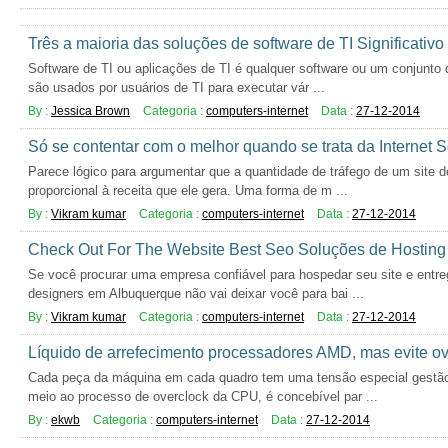
Três a maioria das soluções de software de TI Significativo
Software de TI ou aplicações de TI é qualquer software ou um conjunt
são usados ​​por usuários de TI para executar vár ...
By :
Jessica Brown
Categoria :
computers-internet
Data :
27-12-2014
Só se contentar com o melhor quando se trata da Internet 
Parece lógico para argumentar que a quantidade de tráfego de um site d
proporcional à receita que ele gera. Uma forma de m ...
By :
Vikram kumar
Categoria :
computers-internet
Data :
27-12-2014
Check Out For The Website Best Seo Soluções de Hostin
Se você procurar uma empresa confiável para hospedar seu site e entr
designers em Albuquerque não vai deixar você para bai ...
By :
Vikram kumar
Categoria :
computers-internet
Data :
27-12-2014
Líquido de arrefecimento processadores AMD, mas evite ov
Cada peça da máquina em cada quadro tem uma tensão especial gestã
meio ao processo de overclock da CPU, é concebível par ...
By :
ekwb
Categoria :
computers-internet
Data :
27-12-2014