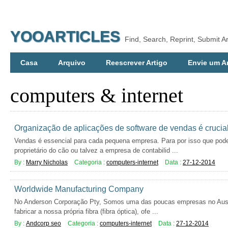
YOOARTICLES
Find, Search, Reprint, Submit Ar
Casa
Arquivo
Reescrever Artigo
Envie um A
computers & internet
Organização de aplicações de software de vendas é crucia
Vendas é essencial para cada pequena empresa. Para por isso que pode 
proprietário do cão ou talvez a empresa de contabilid ...
By :
Marry Nicholas
Categoria :
computers-internet
Data :
27-12-2014
Worldwide Manufacturing Company
No Anderson Corporação Pty, Somos uma das poucas empresas no Austrá
fabricar a nossa própria fibra (fibra óptica), ofe ...
By :
Andcorp seo
Categoria :
computers-internet
Data :
27-12-2014