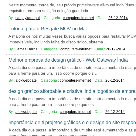
Neste momento, cerca de, seu próprio primeiro-rate all-round indivíduos 
requisitos, embora seleção coleção guardada ...
By :
sanjaykandpal
Categoria :
computers-internet
Data :
26-12-2014
Tutorial para o Resgate MOV no Mac
A maioria de nós muitas vezes busca várias opções para restaurar MO
imprevisíveis, incluindo falha do disco rígido, sistema ...
By :
James Harris
Categoria :
computers-internet
Data :
26-12-2014
Melhor empresa de design gráfico - Web Gateway Índia
A cada dia que passa, a importância de um site está aumentando e as 
para a frente para ter um. Isso ocorre porque o s ...
By :
alokwebgate
Categoria :
computers-internet
Data :
26-12-2014
design gráfico afforbable e criativa, india logotipo da empr
A cada dia que passa, a importância de um site está aumentando e as 
para a frente para ter um. Isso ocorre porque o s ...
By :
alokwebgate
Categoria :
computers-internet
Data :
26-12-2014
Importância de ti projetos gráficos e o design do site respo
A cada dia que passa, a importância de um site está aumentando e as 
para a frente para ter um. Isso ocorre porque o s ...