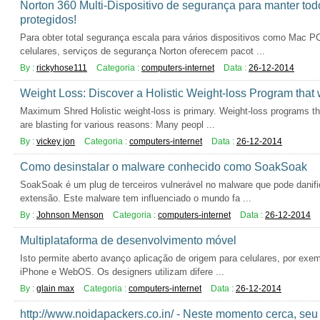
Norton 360 Multi-Dispositivo de segurança para manter tod
protegidos!
Para obter total segurança escala para vários dispositivos como Mac P
celulares, serviços de segurança Norton oferecem pacot ...
By :
rickyhose111
Categoria :
computers-internet
Data :
26-12-2014
Weight Loss: Discover a Holistic Weight-loss Program that
Maximum Shred Holistic weight-loss is primary. Weight-loss programs t
are blasting for various reasons: Many peopl ...
By :
vickey jon
Categoria :
computers-internet
Data :
26-12-2014
Como desinstalar o malware conhecido como SoakSoak
SoakSoak é um plug de terceiros vulnerável no malware que pode danif
extensão. Este malware tem influenciado o mundo fa ...
By :
Johnson Menson
Categoria :
computers-internet
Data :
26-12-2014
Multiplataforma de desenvolvimento móvel
Isto permite aberto avanço aplicação de origem para celulares, por exe
iPhone e WebOS. Os designers utilizam difere ...
By :
glain max
Categoria :
computers-internet
Data :
26-12-2014
http://www.noidapackers.co.in/ - Neste momento cerca, seu 