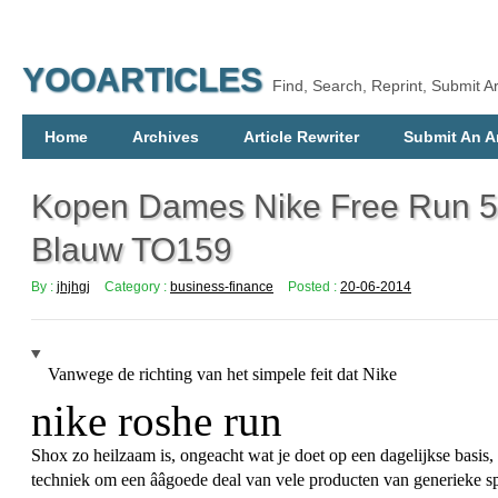
YOOARTICLES
Find, Search, Reprint, Submit Ar
Home
Archives
Article Rewriter
Submit An Ar
Kopen Dames Nike Free Run 5.
Blauw TO159
By :
jhjhgj
Category :
business-finance
Posted :
20-06-2014
Vanwege de richting van het simpele feit dat Nike
nike roshe run
Shox zo heilzaam is, ongeacht wat je doet op een dagelijkse basis
techniek om een ââgoede deal van vele producten van generieke s