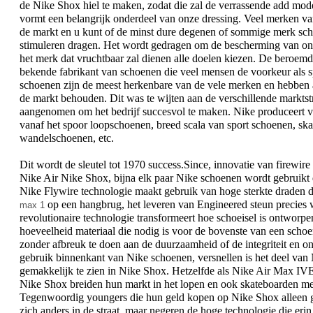
de Nike Shox hiel te maken, zodat die zal de verrassende add mod
vormt een belangrijk onderdeel van onze dressing. Veel merken va
de markt en u kunt of de minst dure degenen of sommige merk sch
stimuleren dragen. Het wordt gedragen om de bescherming van onz
het merk dat vruchtbaar zal dienen alle doelen kiezen. De beroem
bekende fabrikant van schoenen die veel mensen de voorkeur als s
schoenen zijn de meest herkenbare van de vele merken en hebben al
de markt behouden. Dit was te wijten aan de verschillende marktst
aangenomen om het bedrijf succesvol te maken. Nike produceert v
vanaf het spoor loopschoenen, breed scala van sport schoenen, sk
wandelschoenen, etc.
Dit wordt de sleutel tot 1970 success.Since, innovatie van firewir
Nike Air Nike Shox, bijna elk paar Nike schoenen wordt gebruikt
Nike Flywire technologie maakt gebruik van hoge sterkte draden d
op een hangbrug, het leveren van Engineered steun precies 
max 1
revolutionaire technologie transformeert hoe schoeisel is ontworp
hoeveelheid materiaal die nodig is voor de bovenste van een scho
zonder afbreuk te doen aan de duurzaamheid of de integriteit en o
gebruik binnenkant van Nike schoenen, versnellen is het deel van N
gemakkelijk te zien in Nike Shox. Hetzelfde als Nike Air Max IV
Nike Shox breiden hun markt in het lopen en ook skateboarden met
Tegenwoordig youngers die hun geld kopen op Nike Shox alleen geri
zich anders in de straat, maar negeren de hoge technologie die eri