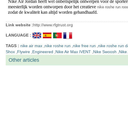
Nike Air Jordan heeft wel onberispelijk ontwerpen voor de sporte
meesterlijk worden ontworpen door het creatieve
nike roshe run roo
zodat de kwaliteit kan altijd worden gehandhaafd.
Link website :
http://www.rfgtrust.org
LANGUAGE :
TAGS :
nike air max
,
nike roshe run
,
nike free run
,
nike roshe run 
Shox
,
Flywire
,
Engineered
,
Nike Air Max IVENT
,
Nike Swoosh
,
Nike 
Other articles