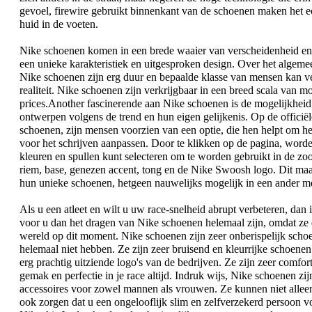
gevoel, firewire gebruikt binnenkant van de schoenen maken het ec
huid in de voeten.
Nike schoenen komen in een brede waaier van verscheidenheid en
een unieke karakteristiek en uitgesproken design. Over het algeme
Nike schoenen zijn erg duur en bepaalde klasse van mensen kan ver
realiteit. Nike schoenen zijn verkrijgbaar in een breed scala van m
prices.Another fascinerende aan Nike schoenen is de mogelijkhei
ontwerpen volgens de trend en hun eigen gelijkenis. Op de officië
schoenen, zijn mensen voorzien van een optie, die hen helpt om he
voor het schrijven aanpassen. Door te klikken op de pagina, worde
kleuren en spullen kunt selecteren om te worden gebruikt in de zoo
riem, base, genezen accent, tong en de Nike Swoosh logo. Dit maa
hun unieke schoenen, hetgeen nauwelijks mogelijk in een ander m
Als u een atleet en wilt u uw race-snelheid abrupt verbeteren, dan i
voor u dan het dragen van Nike schoenen helemaal zijn, omdat ze 
wereld op dit moment. Nike schoenen zijn zeer onberispelijk scho
helemaal niet hebben. Ze zijn zeer bruisend en kleurrijke schoe
erg prachtig uitziende logo's van de bedrijven. Ze zijn zeer comfo
gemak en perfectie in je race altijd. Indruk wijs, Nike schoenen zi
accessoires voor zowel mannen als vrouwen. Ze kunnen niet allee
ook zorgen dat u een ongelooflijk slim en zelfverzekerd persoon vo